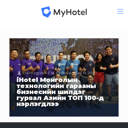
Enkhtogtokh E
at
November 19, 2020
iHotel Монголын
технологийн гарааны
бизнесийн шилдэг
гурвал Азийн ТОП 100-д
нэрлэгдлээ