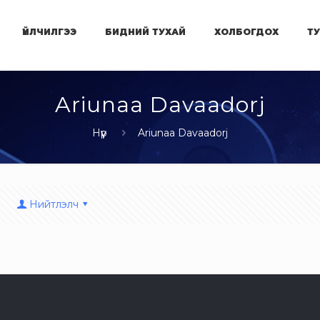
ҮЙЛЧИЛГЭЭ
БИДНИЙ ТУХАЙ
ХОЛБОГДОХ
Т
Ariunaa Davaadorj
Нүүр
Ariunaa Davaadorj
Нийтлэлч