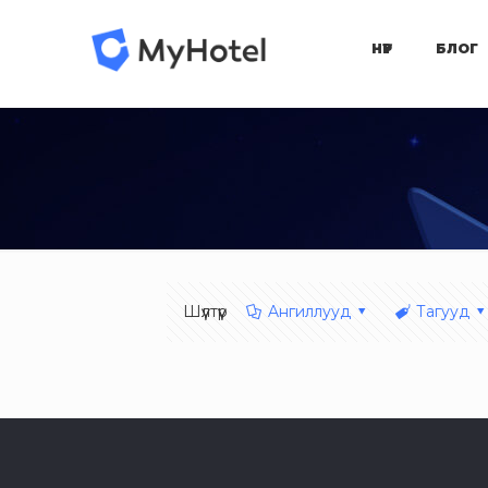
НҮҮР
БЛОГ
Шүүлтүүр
Aнгиллууд
Тагууд