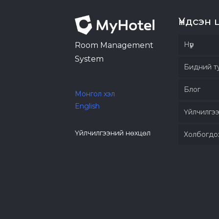
Үндсэн 
Нүүр
Room Management
System
Бидний т
Блог
Монгол хэл
English
Үйлчилгэ
Үйлчилгээний нөхцөл
Холбогдо