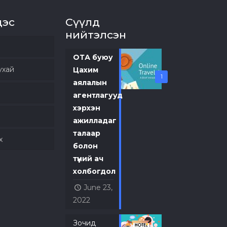
цэс
Сүүлд
нийтэлсэн
ОТА буюу
ухай
Цахим
1
аялалын
агентлагууд
хэрхэн
э
ажилладаг
талаар
х
болон
түүний ач
холбогдол
June 23,
2022
Зочид